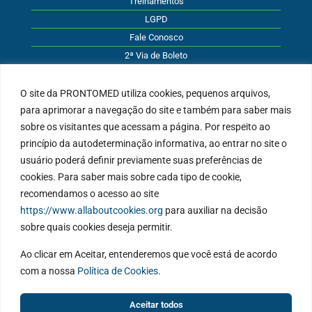
Treinamentos
LGPD
Fale Conosco
2ª Via de Boleto
O site da PRONTOMED utiliza cookies, pequenos arquivos,
para aprimorar a navegação do site e também para saber mais
Atendimento
sobre os visitantes que acessam a página. Por respeito ao
princípio da autodeterminação informativa, ao entrar no site o
Rua 1º de Março, 453
usuário poderá definir previamente suas preferências de
Novo Hamburgo - RS
Ver mapa
cookies. Para saber mais sobre cada tipo de cookie,
recomendamos o acesso ao site
(51) 3584-4500
https://www.allaboutcookies.org
para auxiliar na decisão
sac@prontomed.com.br
sobre quais cookies deseja permitir.
Ao clicar em Aceitar, entenderemos que você está de acordo
com a nossa
Política de Cookies
.
Aceitar todos