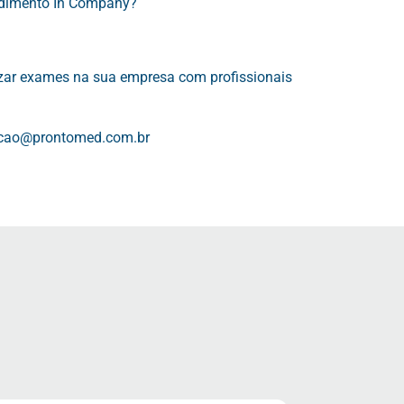
endimento In Company?
izar exames na sua empresa com profissionais
cao@prontomed.com.br