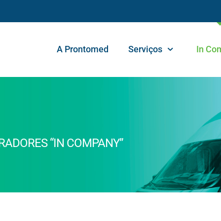
A Prontomed
Serviços
In Co
RADORES “IN COMPANY”