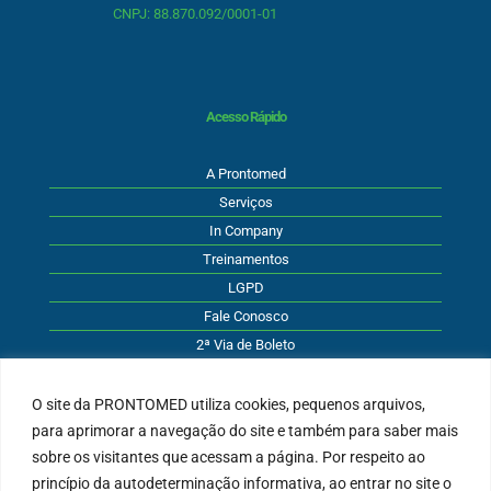
CNPJ: 88.870.092/0001-01
Acesso Rápido
A Prontomed
Serviços
In Company
Treinamentos
LGPD
Fale Conosco
2ª Via de Boleto
O site da PRONTOMED utiliza cookies, pequenos arquivos,
para aprimorar a navegação do site e também para saber mais
Atendimento
sobre os visitantes que acessam a página. Por respeito ao
princípio da autodeterminação informativa, ao entrar no site o