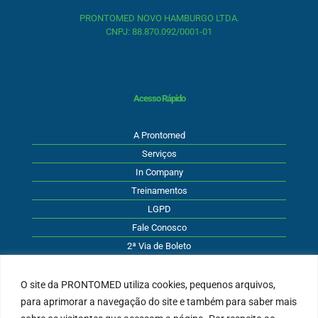
PRONTOMED NOVO HAMBURGO LTDA.
CNPJ: 88.870.092/0001-01
Acesso Rápido
A Prontomed
Serviços
In Company
Treinamentos
LGPD
Fale Conosco
2ª Via de Boleto
O site da PRONTOMED utiliza cookies, pequenos arquivos,
para aprimorar a navegação do site e também para saber mais
Atendimento