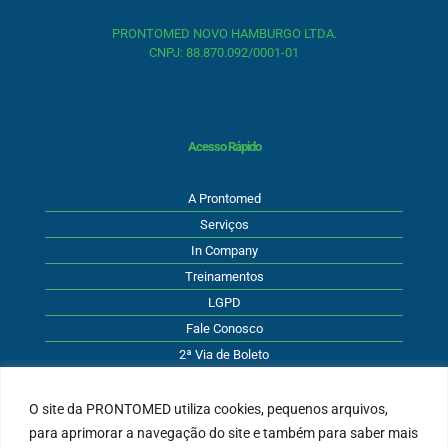
PRONTOMED NOVO HAMBURGO LTDA.
CNPJ: 88.870.092/0001-01
Acesso Rápido
A Prontomed
Serviços
In Company
Treinamentos
LGPD
Fale Conosco
2ª Via de Boleto
O site da PRONTOMED utiliza cookies, pequenos arquivos,
para aprimorar a navegação do site e também para saber mais
Atendimento