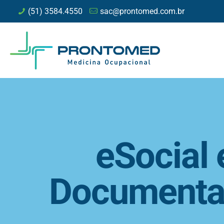
(51) 3584.4550
sac@prontomed.com.br
eSocial 
Documenta