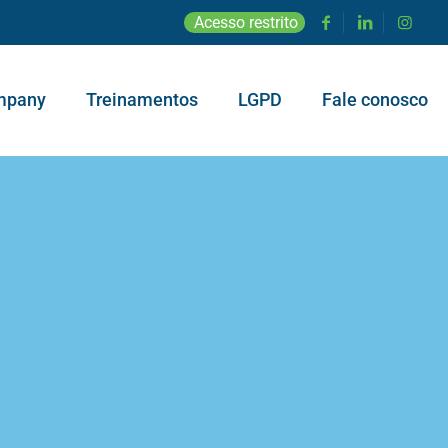
Acesso restrito
mpany
Treinamentos
LGPD
Fale conosco