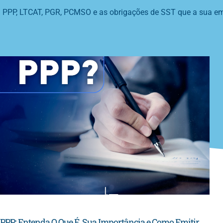
PPP, LTCAT, PGR, PCMSO e as obrigações de SST que a sua em
PPP: Entenda O Que É, Sua Importância e Como Emitir