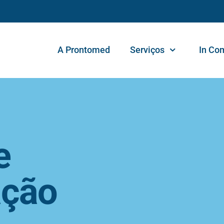
A Prontomed
Serviços
In Co
e
ção