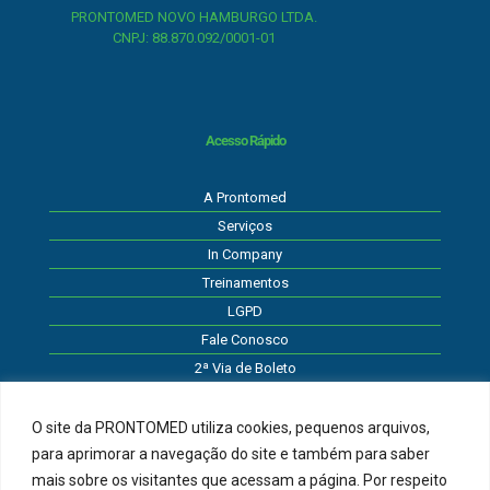
PRONTOMED NOVO HAMBURGO LTDA.
CNPJ: 88.870.092/0001-01
Acesso Rápido
A Prontomed
Serviços
In Company
Treinamentos
LGPD
Fale Conosco
2ª Via de Boleto
O site da PRONTOMED utiliza cookies, pequenos arquivos,
para aprimorar a navegação do site e também para saber
Atendimento
mais sobre os visitantes que acessam a página. Por respeito